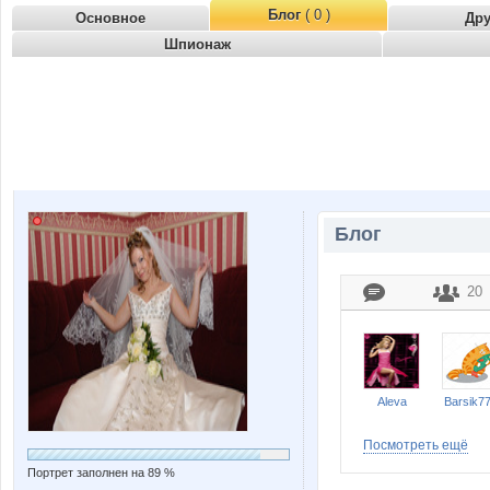
Блог
( 0 )
Основное
Др
Шпионаж
Блог
20
Aleva
Barsik7
Посмотреть ещё
Портрет заполнен на 89 %