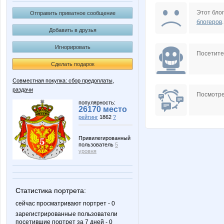
Nastya20
Simens
Этот блог
Отправить приватное сообщение
блогеров
.
Добавить в друзья
Игнорировать
julia-dem
kattya
Посетит
Сделать подарок
Совместная покупка: сбор предоплаты,
раздачи
Белочка777
МАЛ
Посмотре
популярность:
26170 место
рейтинг
1862
?
Привилегированный
пользователь
5
уровня
Статистика портрета:
сейчас просматривают портрет - 0
зарегистрированные пользователи
посетившие портрет за 7 дней - 0